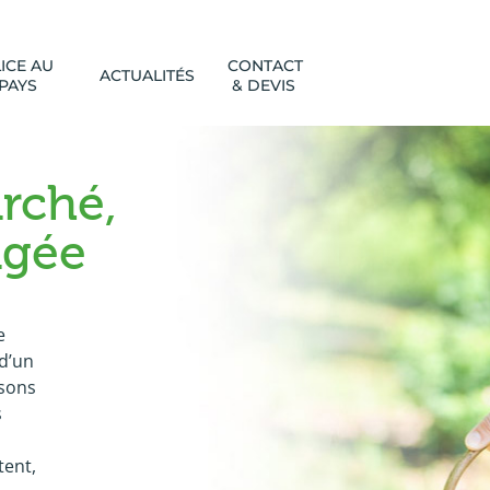
ICE AU
CONTACT
ACTUALITÉS
PAYS
& DEVIS
rché,
agée
e
d’un
isons
s
tent,