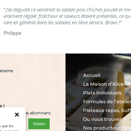
“ J'ai dégusté ce vendredi la salade pois chiches poulet et me
vraiment régalé: fraîcheur et saveurs étaient présentes, ce qui
rare en général dans les salades en libre service. Bravo !”
Philippe
eraine
Accueil
La Maison d’Alice
Plats individuels
Formules de l’atelie
 !
Plateaux repas, buff
alités en vous abonnant.
Où nous trouver ?
Valider
s que les
Nos producteurs pa