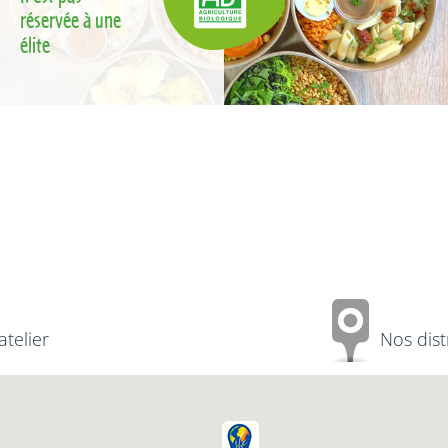
réservée à une
élite
atelier
Nos dist