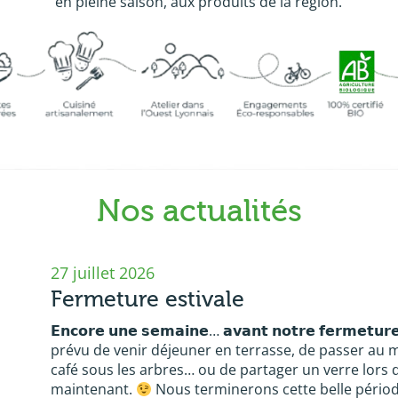
en pleine saison, aux produits de la région.
Nos actualités
27 juillet 2026
Fermeture estivale
𝗘𝗻𝗰𝗼𝗿𝗲 𝘂𝗻𝗲 𝘀𝗲𝗺𝗮𝗶𝗻𝗲… 𝗮𝘃𝗮𝗻𝘁 𝗻𝗼𝘁𝗿𝗲 𝗳𝗲𝗿𝗺𝗲𝘁𝘂𝗿𝗲 
prévu de venir déjeuner en terrasse, de passer au
café sous les arbres… ou de partager un verre lors d
maintenant.
Nous terminerons cette belle pério