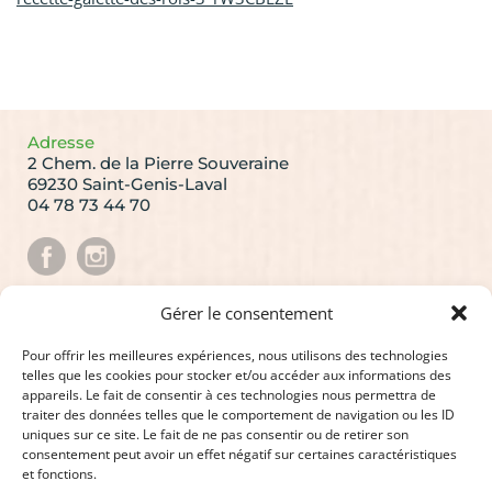
Adresse
2 Chem. de la Pierre Souveraine
69230 Saint-Genis-Laval
04 78 73 44 70
Gérer le consentement
La Newsletter AliceauPays !
Recevez les dernières actualités en vous abonnant.
Pour offrir les meilleures expériences, nous utilisons des technologies
telles que les cookies pour stocker et/ou accéder aux informations des
Valider
appareils. Le fait de consentir à ces technologies nous permettra de
traiter des données telles que le comportement de navigation ou les ID
J'ai lu et j'accepte
la politique de confidentialité du
uniques sur ce site. Le fait de ne pas consentir ou de retirer son
site
consentement peut avoir un effet négatif sur certaines caractéristiques
et fonctions.