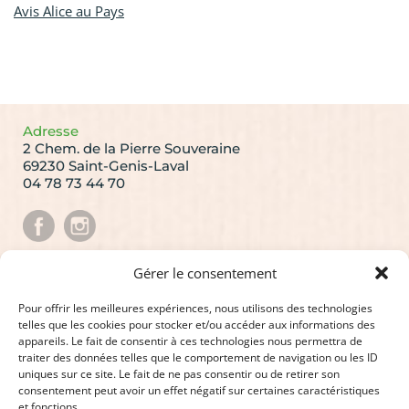
Avis Alice au Pays
Adresse
2 Chem. de la Pierre Souveraine
69230 Saint-Genis-Laval
04 78 73 44 70
Gérer le consentement
La Newsletter AliceauPays !
Recevez les dernières actualités en vous abonnant.
Pour offrir les meilleures expériences, nous utilisons des technologies
telles que les cookies pour stocker et/ou accéder aux informations des
Valider
appareils. Le fait de consentir à ces technologies nous permettra de
traiter des données telles que le comportement de navigation ou les ID
J'ai lu et j'accepte
la politique de confidentialité du
uniques sur ce site. Le fait de ne pas consentir ou de retirer son
site
consentement peut avoir un effet négatif sur certaines caractéristiques
et fonctions.