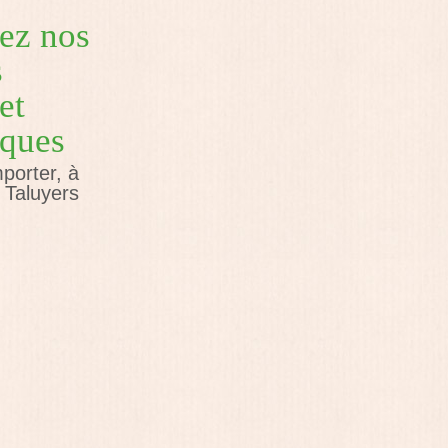
ez nos
s
et
ques
porter, à
à Taluyers