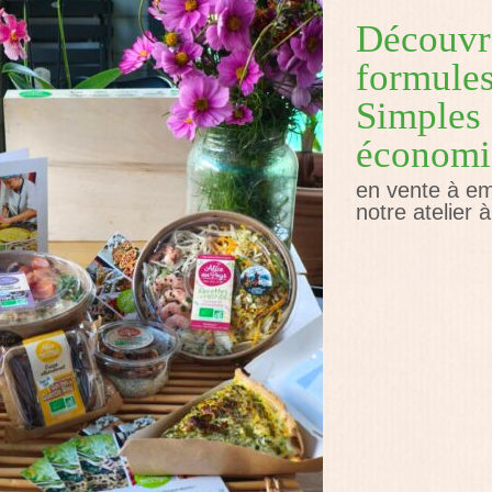
Découvr
formule
Simples 
économi
en vente à em
notre atelier 