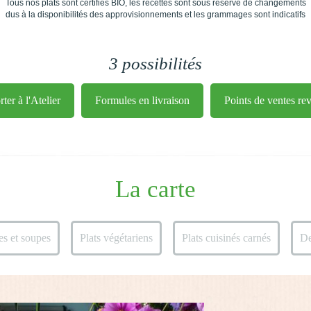
Tous nos plats sont certifiés BIO, les recettes sont sous réserve de changements
dus à la disponibilités des approvisionnements et les grammages sont indicatifs
3 possibilités
er à l'Atelier
Formules en livraison
Points de ventes re
La carte
es et soupes
Plats végétariens
Plats cuisinés carnés
De