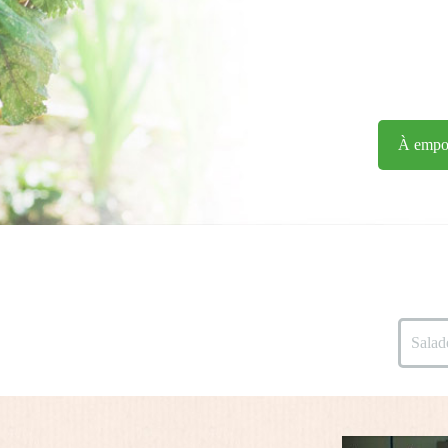
À emport
Salad