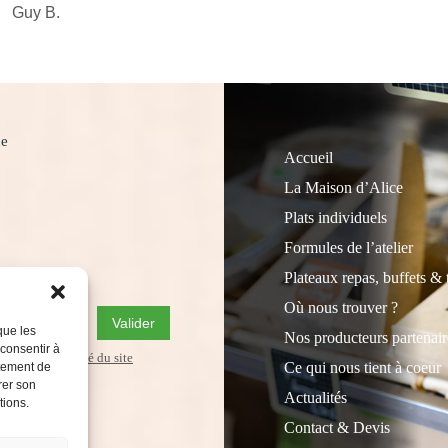
Guy B.
ne
Accueil
La Maison d’Alice
Plats individuels
Formules de l’atelier
Plateaux repas, buffets & 
n vous abonnant.
Où nous trouver ?
Valider
que les
Nos producteurs partenair
 consentir à
de confidentialité du site
Ce qui nous tient à coeur
rtement de
rer son
Actualités
tions.
Contact & Devis